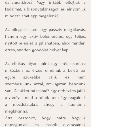
dallamunkhoz? Vagy inkább elfojtjuk a 
fájdalmat, a bizonytalanságot, és elnyomjuk 
mindazt, amit épp megélünk?
Az elfogadás nem egy passzív megalkuvás, 
hanem egy aktív belemerülés, egy teljes, 
nyitott jelenlét a pillanatban, ahol minden 
érzés, minden gondolat helyet kap.
Az elfojtás olyan, mint egy erős szorítás: 
miközben az érzés elnémul, a belső tér 
egyre szűkebbé válik, és nem 
szembesülünk azzal, ami igazán bennünk 
van. De akkor mi marad? Egy nehézkes játék 
a vonóval, mert a húrok nem úgy reagálnak 
a mozdulatokra, ahogy a harmónia 
megkívánná.
Arra ösztönöz, hogy hátra hagyjuk 
önmagunkat, és mások elvárásainak 