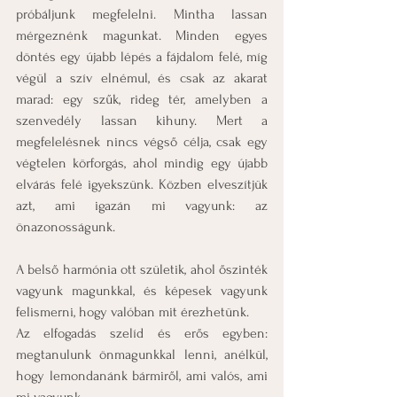
próbáljunk megfelelni. Mintha lassan 
mérgeznénk magunkat. Minden egyes 
döntés egy újabb lépés a fájdalom felé, míg 
végül a szív elnémul, és csak az akarat 
marad: egy szűk, rideg tér, amelyben a 
szenvedély lassan kihuny. Mert a 
megfelelésnek nincs végső célja, csak egy 
végtelen körforgás, ahol mindig egy újabb 
elvárás felé igyekszünk. Közben elveszítjük 
azt, ami igazán mi vagyunk: az 
önazonosságunk.
A belső harmónia ott születik, ahol őszinték 
vagyunk magunkkal, és képesek vagyunk 
felismerni, hogy valóban mit érezhetünk.
Az elfogadás szelíd és erős egyben: 
megtanulunk önmagunkkal lenni, anélkül, 
hogy lemondanánk bármiről, ami valós, ami 