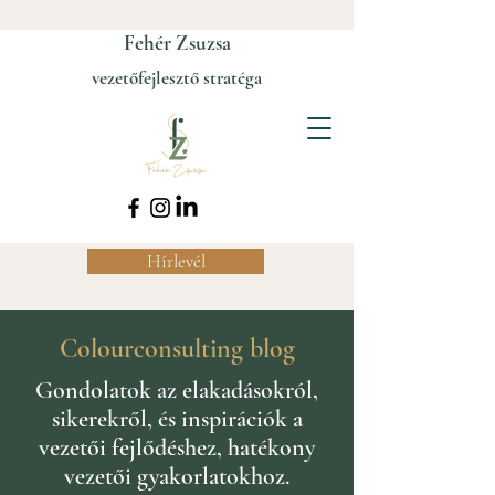
Fehér Zsuzsa
vezetőfejlesztő stratéga
Hírlevél
Colourconsulting blog
Gondolatok az elakadásokról,
sikerekről, és inspirációk a
vezetői fejlődéshez, hatékony
vezetői gyakorlatokhoz.