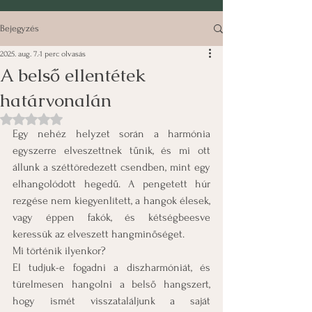
Bejegyzés
2025. aug. 7.
1 perc olvasás
A belső ellentétek
határvonalán
NaN csillagot kapott az 5-ből.
Egy nehéz helyzet során a harmónia 
egyszerre elveszettnek tűnik, és mi ott 
állunk a széttöredezett csendben, mint egy 
elhangolódott hegedű. A pengetett húr 
rezgése nem kiegyenlített, a hangok élesek, 
vagy éppen fakók, és kétségbeesve 
keressük az elveszett hangminőséget.
Mi történik ilyenkor?
El tudjuk-e fogadni a diszharmóniát, és 
türelmesen hangolni a belső hangszert, 
hogy ismét visszataláljunk a saját 