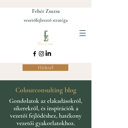
Fehér Zsuzsa
vezetőfejlesztő stratéga
Hírlevél
Colourconsulting blog
Gondolatok az elakadásokról,
sikerekről, és inspirációk a
vezetői fejlődéshez, hatékony
vezetői gyakorlatokhoz.