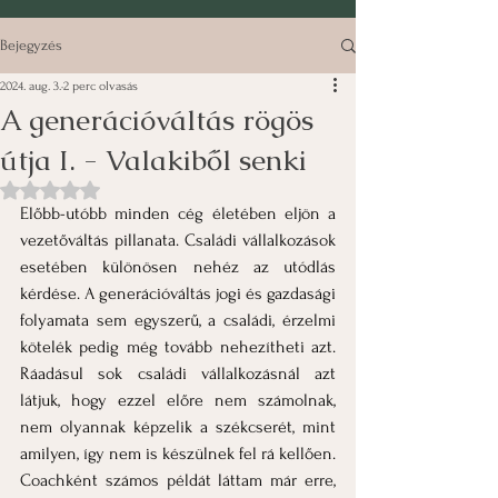
Bejegyzés
2024. aug. 3.
2 perc olvasás
A generációváltás rögös
útja I. - Valakiből senki
NaN csillagot kapott az 5-ből.
Előbb-utóbb minden cég életében eljön a 
vezetőváltás pillanata. Családi vállalkozások 
esetében különösen nehéz az utódlás 
kérdése. A generációváltás jogi és gazdasági 
folyamata sem egyszerű, a családi, érzelmi 
kötelék pedig még tovább nehezítheti azt. 
Ráadásul sok családi vállalkozásnál azt 
látjuk, hogy ezzel előre nem számolnak, 
nem olyannak képzelik a székcserét, mint 
amilyen, így nem is készülnek fel rá kellően.
Coachként számos példát láttam már erre, 