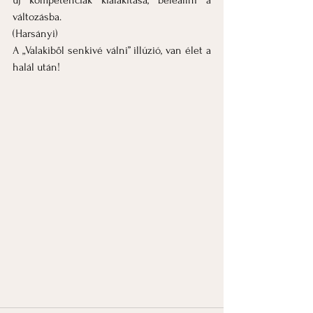
új kompetenciák kialakítása, beleállni a 
változásba.
(Harsányi)
A „Valakiből senkivé válni” illúzió, van élet a 
halál után!