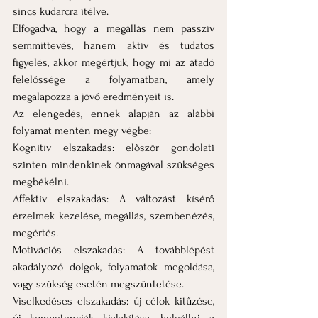
sincs kudarcra ítélve.
Elfogadva, hogy a megállás nem passzív 
semmittevés, hanem aktív és tudatos 
figyelés, akkor megértjük, hogy mi az átadó 
felelőssége a folyamatban, amely 
megalapozza a jövő eredményeit is.
Az elengedés, ennek alapján az alábbi 
folyamat mentén megy végbe:
Kognitív elszakadás: először gondolati 
szinten mindenkinek önmagával szükséges 
megbékélni.
Affektív elszakadás: A változást kísérő 
érzelmek kezelése, megállás, szembenézés, 
megértés.
Motivációs elszakadás: A továbblépést 
akadályozó dolgok, folyamatok megoldása, 
vagy szükség esetén megszüntetése.
Viselkedéses elszakadás: új célok kitűzése, 