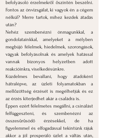
befolyásoló érzelmekről őszintén beszélni. 
Fontos az önvizsgálat, ki vagyok én a cégem 
nélkül? Merre tartok, mihez kezdek átadás 
után?
Nehéz szembenézni önmagunkkal, a 
gondolatainkkal, amelyeket a mélyben 
megbújó félelmek, hiedelmek, szorongások, 
vágyak befolyásolnak és amelyek hatással 
vannak bizonyos helyzetben adott 
reakcióinkra, viselkedésünkre.
Küzdelmes bevallani, hogy átadóként 
hátralépve, az üzleti folyamatokban a 
mellőzöttség érzését is megélhetjük és ez 
az érzés kiterjedhet akár a családra is.
Éppen ezért félelmetes megállni, a csinálást 
felfüggeszteni, és szembenézni az 
összesűrűsödő érzésekkel, de ha 
figyelemmel és elfogadással tekintünk rájuk 
akkor a jól prosperáló üzlet a váltás után, 