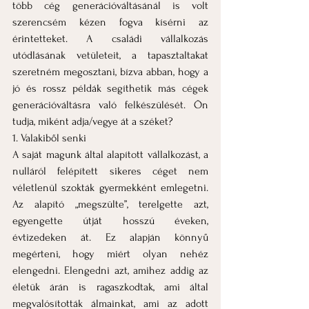
több cég generációváltásánál is volt 
szerencsém kézen fogva kísérni az 
érintetteket. A családi vállalkozás 
utódlásának vetületeit, a tapasztaltakat 
szeretném megosztani, bízva abban, hogy a 
jó és rossz példák segíthetik más cégek 
generációváltásra való felkészülését. Ön 
tudja, miként adja/vegye át a széket?
1. Valakiből senki
A saját magunk által alapított vállalkozást, a 
nulláról felépített sikeres céget nem 
véletlenül szokták gyermekként emlegetni. 
Az alapító „megszülte”, terelgette azt, 
egyengette útját hosszú éveken, 
évtizedeken át. Ez alapján könnyű 
megérteni, hogy miért olyan nehéz 
elengedni. Elengedni azt, amihez addig az 
életük árán is ragaszkodtak, ami által 
megvalósították álmainkat, ami az adott 