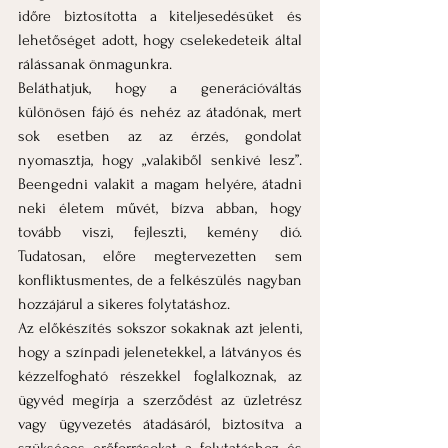
időre biztosította a kiteljesedésüket és 
lehetőséget adott, hogy cselekedeteik által 
rálássanak önmagunkra.
Beláthatjuk, hogy a generációváltás 
különösen fájó és nehéz az átadónak, mert 
sok esetben az az érzés, gondolat 
nyomasztja, hogy „valakiből senkivé lesz”. 
Beengedni valakit a magam helyére, átadni 
neki életem művét, bízva abban, hogy 
tovább viszi, fejleszti, kemény dió. 
Tudatosan, előre megtervezetten sem 
konfliktusmentes, de a felkészülés nagyban 
hozzájárul a sikeres folytatáshoz.
Az előkészítés sokszor sokaknak azt jelenti, 
hogy a színpadi jelenetekkel, a látványos és 
kézzelfogható részekkel foglalkoznak, az 
ügyvéd megírja a szerződést az üzletrész 
vagy ügyvezetés átadásáról, biztosítva a 