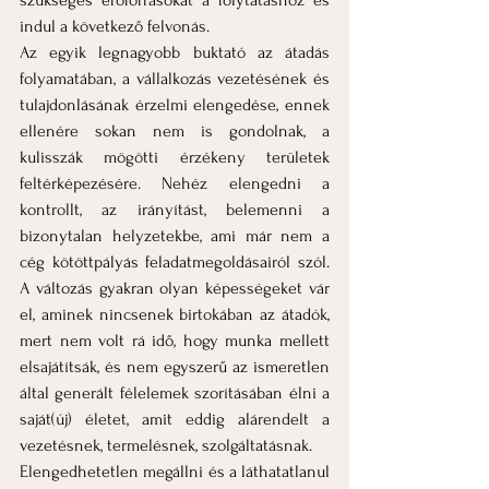
szükséges erőforrásokat a folytatáshoz és 
indul a következő felvonás.
Az egyik legnagyobb buktató az átadás 
folyamatában, a vállalkozás vezetésének és 
tulajdonlásának érzelmi elengedése, ennek 
ellenére sokan nem is gondolnak, a 
kulisszák mögötti érzékeny területek 
feltérképezésére. Nehéz elengedni a 
kontrollt, az irányítást, belemenni a 
bizonytalan helyzetekbe, ami már nem a 
cég kötöttpályás feladatmegoldásairól szól. 
A változás gyakran olyan képességeket vár 
el, aminek nincsenek birtokában az átadók, 
mert nem volt rá idő, hogy munka mellett 
elsajátítsák, és nem egyszerű az ismeretlen 
által generált félelemek szorításában élni a 
saját(új) életet, amit eddig alárendelt a 
vezetésnek, termelésnek, szolgáltatásnak.
Elengedhetetlen megállni és a láthatatlanul 