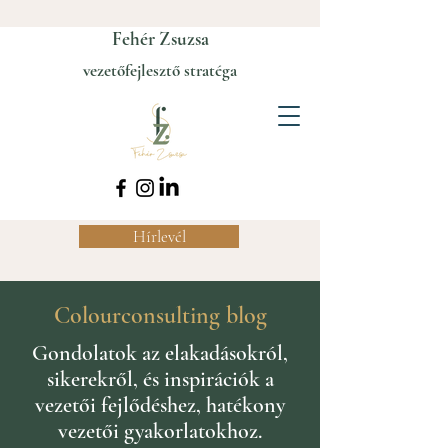
Fehér Zsuzsa
vezetőfejlesztő stratéga
Hírlevél
Colourconsulting blog
Gondolatok az elakadásokról,
sikerekről, és inspirációk a
vezetői fejlődéshez, hatékony
vezetői gyakorlatokhoz.