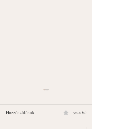
Hozzászólások
5/0.0 (0)
Az utolsó gomb