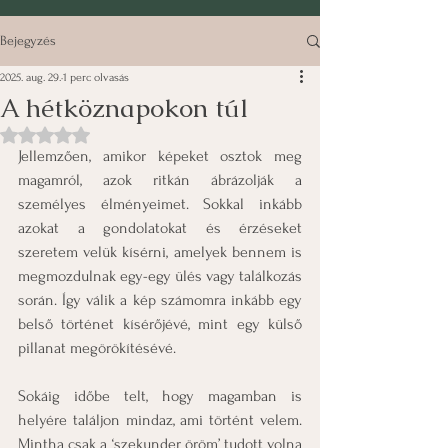
Bejegyzés
2025. aug. 29.
1 perc olvasás
A hétköznapokon túl
NaN csillagot kapott az 5-ből.
Jellemzően, amikor képeket osztok meg 
magamról, azok ritkán ábrázolják a 
személyes élményeimet. Sokkal inkább 
azokat a gondolatokat és érzéseket 
szeretem velük kísérni, amelyek bennem is 
megmozdulnak egy-egy ülés vagy találkozás 
során. Így válik a kép számomra inkább egy 
belső történet kísérőjévé, mint egy külső 
pillanat megörökítésévé.
Sokáig időbe telt, hogy magamban is 
helyére találjon mindaz, ami történt velem. 
Mintha csak a ‘szekunder öröm’ tudott volna 