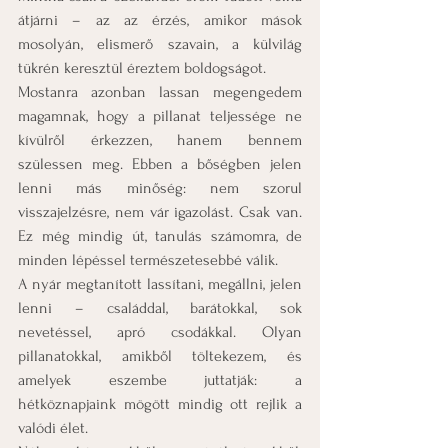
átjárni – az az érzés, amikor mások 
mosolyán, elismerő szavain, a külvilág 
tükrén keresztül éreztem boldogságot.
Mostanra azonban lassan megengedem 
magamnak, hogy a pillanat teljessége ne 
kívülről érkezzen, hanem bennem 
szülessen meg. Ebben a bőségben jelen 
lenni más minőség: nem szorul 
visszajelzésre, nem vár igazolást. Csak van. 
Ez még mindig út, tanulás számomra, de 
minden lépéssel természetesebbé válik.
A nyár megtanított lassítani, megállni, jelen 
lenni – családdal, barátokkal, sok 
nevetéssel, apró csodákkal. Olyan 
pillanatokkal, amikből töltekezem, és 
amelyek eszembe juttatják: a 
hétköznapjaink mögött mindig ott rejlik a 
valódi élet.