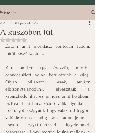
Bejegyzés
2025. jún. 20.
1 perc olvasás
A küszöbön túl
NaN csillagot kapott az 5-ből.
„Értem, amit mondasz, pontosan tudom, 
miről beszélsz, de.....
Van, amikor úgy érezzük, mintha 
összecsuklott volna körülöttünk a világ. 
Olyan pillanatok ezek, amikor 
elbizonytalanodunk, elveszítjük a 
kapaszkodóinkat, és mindaz, amit korábban 
biztosnak hittünk, köddé válik. Ilyenkor a 
legmélyebb vágyunk, hogy valaki ott legyen 
velünk: ne csak hallgasson, hanem jelen is 
legyen, együttérzéssel, figyelemmel, 
bátorsággal. Hogy merjen leülni mellénk a 