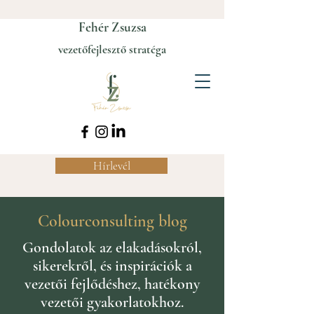
Fehér Zsuzsa
vezetőfejlesztő stratéga
Hírlevél
Colourconsulting blog
Gondolatok az elakadásokról,
sikerekről, és inspirációk a
vezetői fejlődéshez, hatékony
vezetői gyakorlatokhoz.