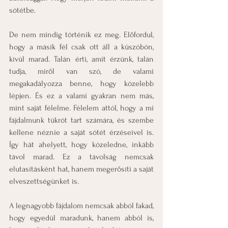
sötétbe.
De nem mindig történik ez meg. Előfordul, 
hogy a másik fél csak ott áll a küszöbön, 
kívül marad. Talán érti, amit érzünk, talán 
tudja, miről van szó, de valami 
megakadályozza benne, hogy közelebb 
lépjen. És ez a valami gyakran nem más, 
mint saját félelme. Félelem attól, hogy a mi 
fájdalmunk tükröt tart számára, és szembe 
kellene néznie a saját sötét érzéseivel is. 
Így hát ahelyett, hogy közeledne, inkább 
távol marad. Ez a távolság nemcsak 
elutasításként hat, hanem megerősíti a saját 
elveszettségünket is.
A legnagyobb fájdalom nemcsak abból fakad, 
hogy egyedül maradunk, hanem abból is, 