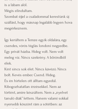
is a lábam alól.
Mégis elindultam.
Szombat éjjel a családommal kerestünk új 
szállást, hogy másnap legalább legyen hova 
megérkeznem.
Így kerültem a Temze egyik oldalára, egy 
csendes, vörös téglás londoni negyedbe. 
Egy privát házba. Hideg volt. Nem volt 
meleg víz. Nincs szekrény. A bőröndből 
élek.
Kint sincs sok élet. Nincs kávézó. Nincs 
bolt. Kevés ember. Csend. Hideg.
És én hirtelen ott álltam egyedül. 
Kibogozhatatlan érzésekkel. Nem az 
történt, amire készültem. Nem a „nyelvet 
tanuló diák” lettem. Hanem valami sokkal 
nyersebb köszönt rám a sötétben: az 