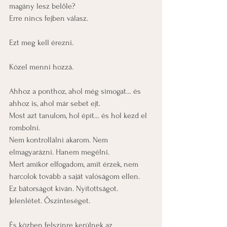
magány lesz belőle?
Erre nincs fejben válasz.
Ezt meg kell érezni.
Közel menni hozzá.
Ahhoz a ponthoz, ahol még simogat… és 
ahhoz is, ahol már sebet ejt.
Most azt tanulom, hol épít… és hol kezd el 
rombolni.
Nem kontrollálni akarom. Nem 
elmagyarázni. Hanem megélni.
Mert amikor elfogadom, amit érzek, nem 
harcolok tovább a saját valóságom ellen.
Ez bátorságot kíván. Nyitottságot. 
Jelenlétet. Őszinteséget.
És közben felszínre kerülnek az 