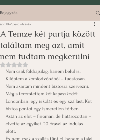
Bejegyzés
ápr. 10.
2 perc olvasás
A Temze két partja között
találtam meg azt, amit
nem tudtam megkerülni
NaN csillagot kapott az 5-ből.
Nem csak földrajzilag, hanem belül is. 
Kiléptem a komfortzónából – tudatosan. 
Nem akartam mindent biztosra szervezni.
Mégis teremtettem két kapaszkodót 
Londonban: egy iskolát és egy szállást. Két 
biztos pontot egy ismeretlen térben.
Aztán az élet – finoman, de határozottan – 
elvette az egyiket. 20 órával az indulás 
előtt.
És nem csak a szállás tűnt el, hanem a talaj 