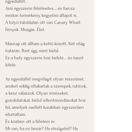
egyedüllét.
Ami egyszerre félelmetes… és furcsa 
módon termékeny, kegyelmi állapot is.
A folyó túloldalán ott van Canary Wharf. 
Fények. Mozgás. Élet.
Másnap ott álltam a kettő között. Két világ 
határán. Pont úgy, mint belül.
Ez a hely egyszerre húz befelé… és taszít 
kifelé.
Az egyedüllét megvilágít olyan részeimet, 
amiket eddig eltakartak a szerepek, rutinok, 
a kész válaszok. Olyan érzéseket, 
gondolatokat, belső ellentmondásokat hoz 
fel, amelyek mellett korábban egyszerűen 
elsétáltam.
És közben ott a félelem is:
Mi van, ha ez bezár? Ha elszigetel? Ha 