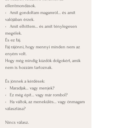
ellentmondások.
‹   Amit gondoltam magamról… és amit 
valójában érzek.
‹   Amit elhittem… és amit ténylegesen 
megélek.
És ez fáj.
Fáj rájönni, hogy mennyi minden nem az 
enyém volt.
Hogy még mindig küzdök dolgokért, amik 
nem is hozzám tartoznak.
És jönnek a kérdések:
‹   Maradjak… vagy menjek?
‹   Ez még épít… vagy már rombol?
‹   Ha váltok, az menekülés… vagy önmagam 
választása?
Nincs válasz.