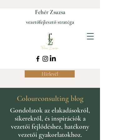
Fehér Zsuzsa
vezetőfejlesztő stratéga
Hírlevél
Colourconsulting blog
Gondolatok az elakadásokról,
sikerekről, és inspirációk a
vezetői fejlődéshez, hatékony
vezetői gyakorlatokhoz.