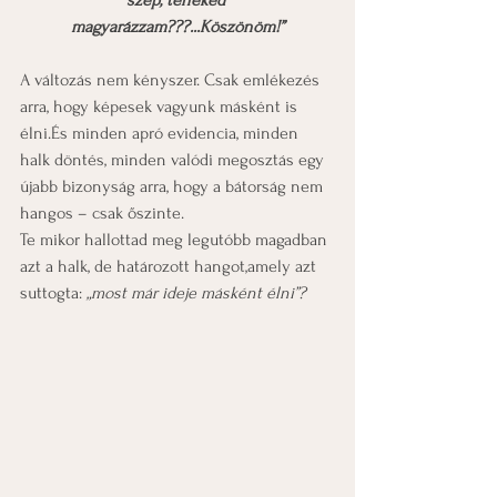
szép, tenéked 
magyarázzam???...Köszönöm!”
A változás nem kényszer. Csak emlékezés 
arra, hogy képesek vagyunk másként is 
élni.És minden apró evidencia, minden 
halk döntés, minden valódi megosztás egy 
újabb bizonyság arra, hogy a bátorság nem 
hangos – csak őszinte.
Te mikor hallottad meg legutóbb magadban 
azt a halk, de határozott hangot,amely azt 
suttogta: 
„most már ideje másként élni”?