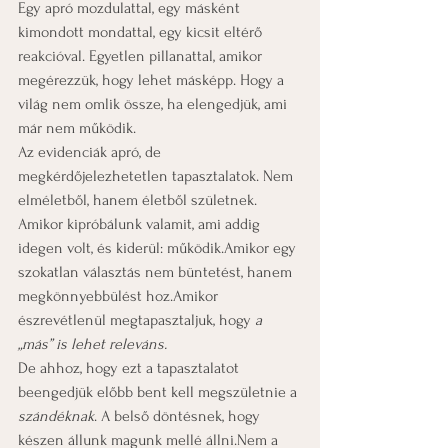
Egy apró mozdulattal, egy másként 
kimondott mondattal, egy kicsit eltérő 
reakcióval. Egyetlen pillanattal, amikor 
megérezzük, hogy lehet másképp. Hogy a 
világ nem omlik össze, ha elengedjük, ami 
már nem működik.
Az evidenciák apró, de 
megkérdőjelezhetetlen tapasztalatok. Nem 
elméletből, hanem életből születnek.
Amikor kipróbálunk valamit, ami addig 
idegen volt, és kiderül: működik.Amikor egy 
szokatlan választás nem büntetést, hanem 
megkönnyebbülést hoz.Amikor 
észrevétlenül megtapasztaljuk, hogy 
a 
„más” is lehet releváns.
De ahhoz, hogy ezt a tapasztalatot 
beengedjük előbb bent kell megszületnie a 
szándéknak
. A belső döntésnek, hogy 
készen állunk magunk mellé állni.Nem a 