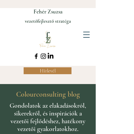
Fehér Zsuzsa
vezetőfejlesztő stratéga
Hírlevél
Colourconsulting blog
Gondolatok az elakadásokról,
sikerekről, és inspirációk a
vezetői fejlődéshez, hatékony
vezetői gyakorlatokhoz.