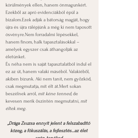
körülmények ellen, hanem önmagunkért.
Ezekből az apró evidenciákból épül a 
bizalom.Ezek adják a bátorság magját, hogy 
újra és újra rálépjünk a még ki nem taposott 
ösvényre.Nem forradalmi lépésekkel, 
hanem finom, halk tapasztalásokkal – 
amelyek egyszer csak áthangolják az 
életünket.
És néha nem is saját tapasztalatból indul el 
ez az út, hanem valaki máséból. Valakiéből, 
akiben bízunk. Aki nem tanít, nem győzköd, 
csak megmutatja, mit élt át.Mert sokan 
beszélnek arról, 
mit kéne tenned
, de 
kevesen merik őszintén megmutatni, 
mit 
éltek meg.
„Drága Zsuzsa ennyit jelent a felszabadító 
közeg, a fókuszálás, a fejlesztés...az élet 