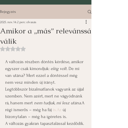
Bejegyzés
2025. nov. 14.
2 perc olvasás
Amikor a „más” relevánssá
válik
NaN csillagot kapott az 5-ből.
A változás részben döntés kérdése, amikor 
egyszer csak kimondjuk: 
elég volt
. De mi 
van utána? Mert ezzel a döntéssel még 
nem vesz minden új irányt.  
Legtöbbször bizalmatlanok vagyunk az újjal 
szemben. Nem azért, mert ne vágyódnánk 
rá, hanem mert 
nem tudjuk, mi lesz utána.
A 
régi ismerős – még ha fáj 
is.Az
 új 
bizonytalan – még ha ígéretes is.
A változás gyakran tapasztalással kezdődik. 