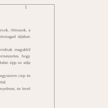
cok, ritmusok, a 
önmagad útjában 
ródnak maguktól 
rmészetes, hogy 
talán épp ez adja 
egyszerre csíp és 
tál.
yelmes, és teret 