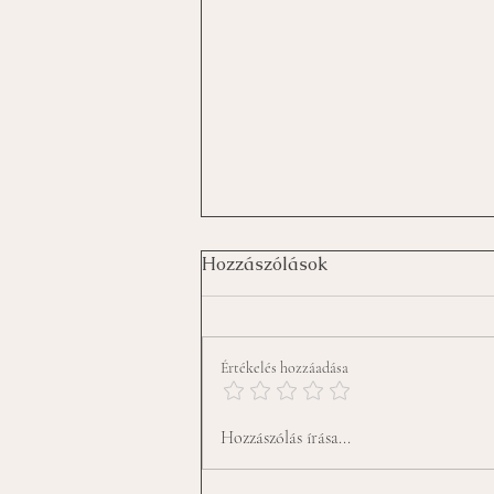
Hozzászólások
Az utolsó gomb
Értékelés hozzáadása
Hozzászólás írása...