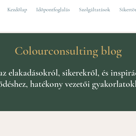
Kezdőlap
Időpontfoglalás
Szolgáltatások
Sikertö
Colourconsulting blog
 elakadásokról, sikerekről, és inspirá
lődéshez, hatékony vezetői gyakorlatok