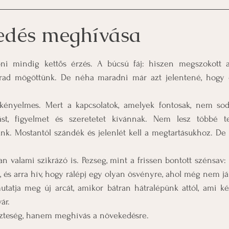
edés meghívása
z 5-ből.
ni mindig kettős érzés. A búcsú fáj: hiszen megszokott ar
marad mögöttünk. De néha maradni már azt jelentené, hogy 
ényelmes. Mert a kapcsolatok, amelyek fontosak, nem sod
t, figyelmet és szeretetet kívánnak. Nem lesz többé te
nk. Mostantól szándék és jelenlét kell a megtartásukhoz. De 
 valami szikrázó is. Pezseg, mint a frissen bontott szénsav: 
szt, és arra hív, hogy rálépj egy olyan ösvényre, ahol még nem jár
tatja meg új arcát, amikor bátran hátralépünk attól, ami kén
ár.
zteség, hanem meghívás a növekedésre.