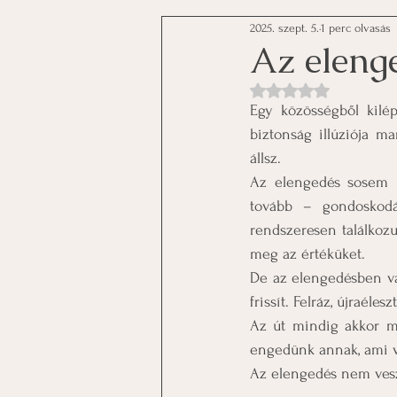
2025. szept. 5.
1 perc olvasás
Az eleng
NaN csillagot kapott a
Egy közösségből kilép
biztonság illúziója 
állsz.
Az elengedés sosem k
tovább – gondoskodás
rendszeresen találkozu
meg az értéküket.
De az elengedésben van
frissít. Felráz, újraéle
Az út mindig akkor mu
engedünk annak, ami v
Az elengedés nem ves