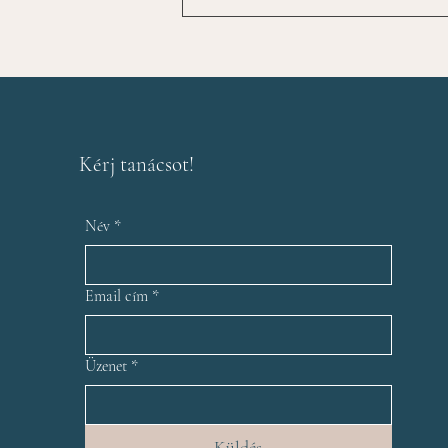
Kérj tanácsot!
Név
*
Email cím
*
Üzenet
*
Küldés