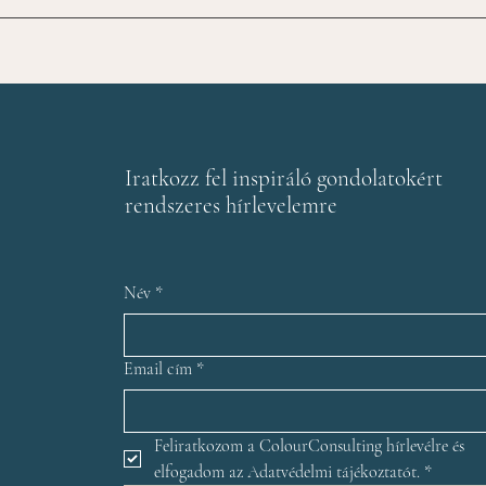
érve
Iratkozz fel inspiráló gondolatokért
rendszeres hírlevelemre
Név
*
Email cím
*
Feliratkozom a ColourConsulting hírlevélre és 
elfogadom az Adatvédelmi tájékoztatót.
*