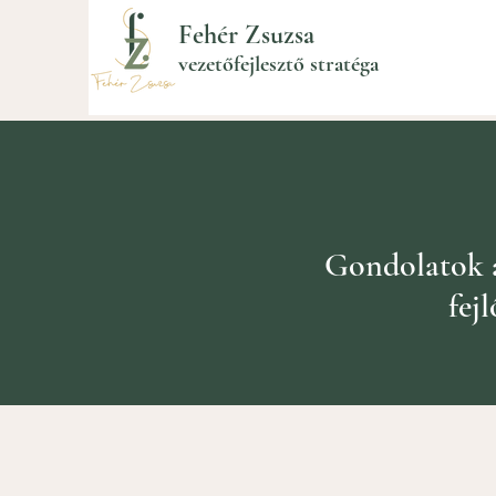
Fehér Zsuzsa
vezetőfejlesztő stratéga
Gondolatok az
fej