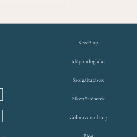
lünk
Kezdőlap
Időpontfoglalás
Szolgáltatások
Sikertörténetek
Colourconsulting
Blog