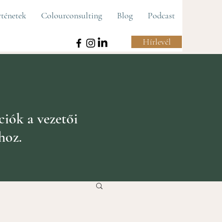
rténetek
Colourconsulting
Blog
Podcast
Hírlevél
ciók a vezetői
hoz.