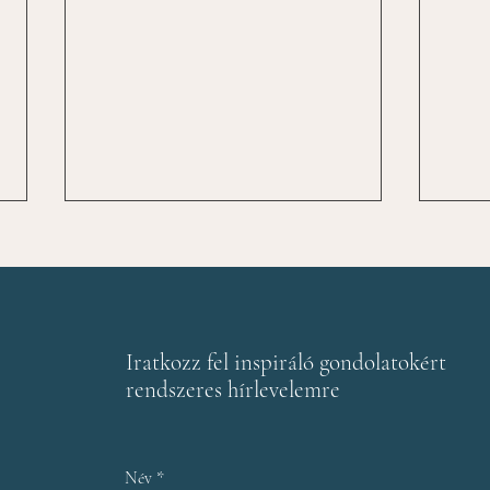
Iratkozz fel inspiráló gondolatokért
rendszeres hírlevelemre
Nem a válasz késik, a
A le
jelenlét készül
amik
tapa
Név
*