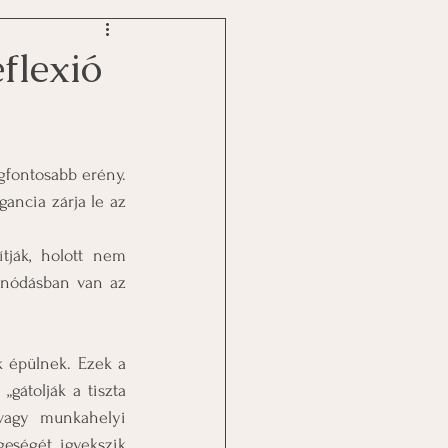
flexió
egfontosabb erény. 
ancia zárja le az 
tják, holott nem 
onódásban van az 
 épülnek. Ezek a 
gátolják a tiszta 
vagy munkahelyi 
eségét igyekszik 