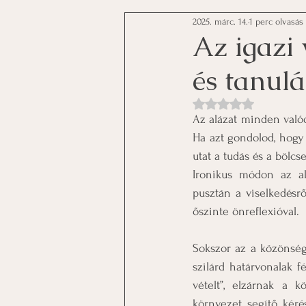
2025. márc. 14.
1 perc olvasás
Az igazi 
és tanulá
NaN csillagot kapott a
Az alázat minden valódi
Ha azt gondolod, hogy 
utat a tudás és a bölcse
Ironikus módon az alá
pusztán a viselkedésr
őszinte önreflexióval.
Sokszor az a közönség 
szilárd határvonalak f
vételt”, elzárnak a 
környezet segítő kéré