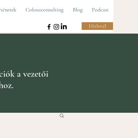
rténetek
Colourconsulting
Blog
Podcast
Hírlevél
ciók a vezetői
hoz.