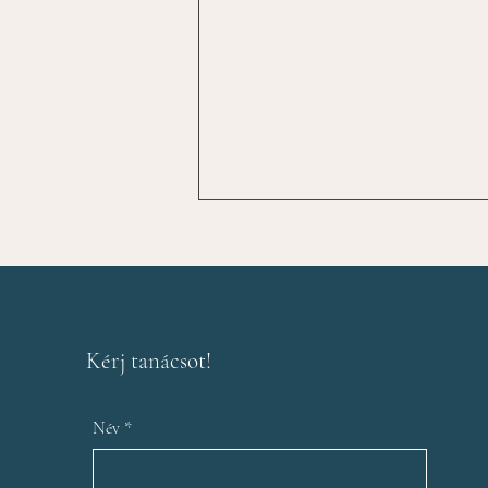
Az utolsó gomb
Kérj tanácsot!
Név
*