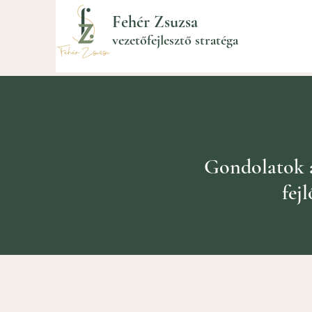
Fehér Zsuzsa
vezetőfejlesztő stratéga
Gondolatok az
fej