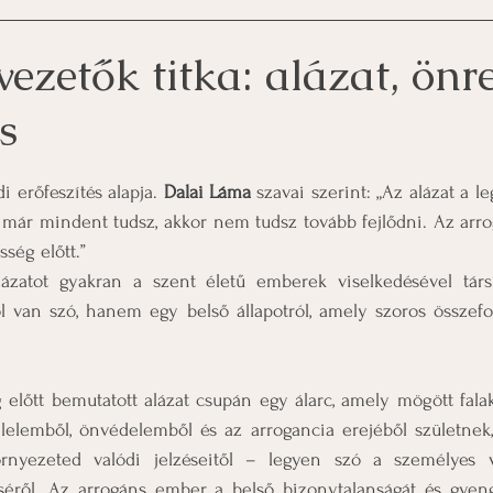
vezetők titka: alázat, önre
s
z 5-ből.
 erőfeszítés alapja. 
Dalai Láma
 szavai szerint: „Az alázat a l
már mindent tudsz, akkor nem tudsz tovább fejlődni. Az arrog
sség előtt.”
zatot gyakran a szent életű emberek viselkedésével társí
ől van szó, hanem egy belső állapotról, amely szoros összef
előtt bemutatott alázat csupán egy álarc, amely mögött falak
élelemből, önvédelemből és az arrogancia erejéből születnek, „
környezeted valódi jelzéseitől – legyen szó a személyes 
séről. Az arrogáns ember a belső bizonytalanságát és gyeng