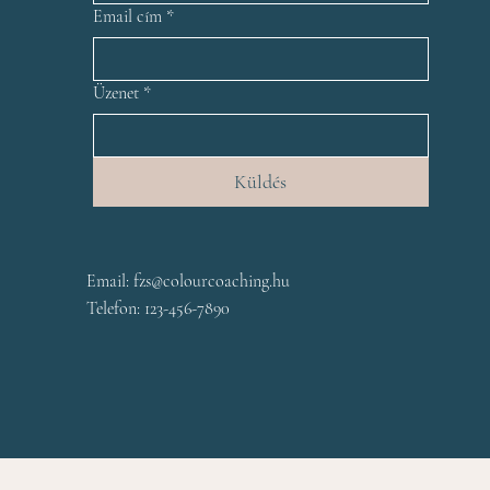
Email cím
*
Üzenet
*
Küldés
Email:
fzs@colourcoaching.hu
Telefon: 123-456-7890