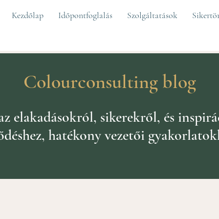
Kezdőlap
Időpontfoglalás
Szolgáltatások
Sikertö
Colourconsulting blog
 elakadásokról, sikerekről, és inspirá
lődéshez, hatékony vezetői gyakorlatok