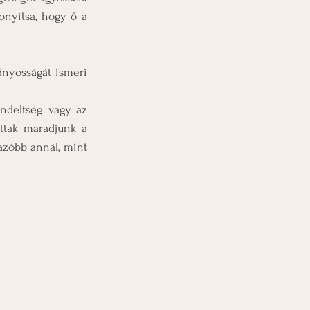
nyítsa, hogy ő a 
nyosságát ismeri 
ndeltség vagy az 
ttak maradjunk a 
azóbb annál, mint 