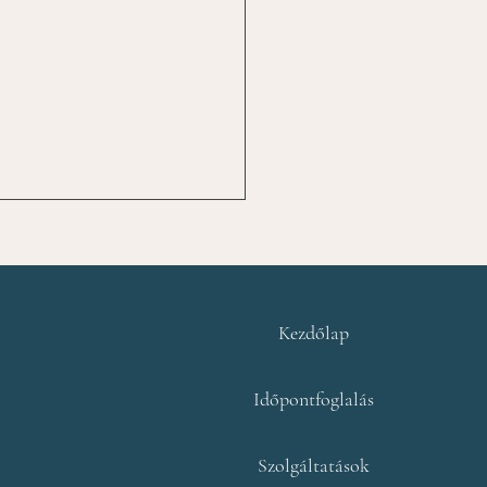
Kezdőlap
Időpontfoglalás
gfárasztóbb harc az,
or a saját
sztalatunk ellen
Szolgáltatások