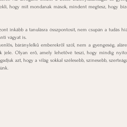
rdekli, hogy mit mondanak mások, mindent megtesz, hogy bizo
zont inkább a tanulásra összpontosít, nem csupán a tudás hiá
nti vágyat is.
enlős, báránylelkű emberekről szól, nem a gyengeség, aláre
k jele. Olyan erő, amely lehetővé teszi, hogy mindig nyito
gadjuk azt, hogy a világ sokkal szélesebb, színesebb, szerteág
ünk.