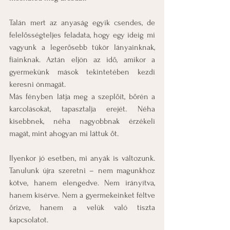
Talán mert az anyaság egyik csendes, de 
felelősségteljes feladata, hogy egy ideig mi 
vagyunk a legerősebb tükör lányainknak, 
fiainknak. Aztán eljön az idő, amikor a 
gyermekünk mások tekintetében kezdi 
keresni önmagát.
Más fényben látja meg a szeplőit, bőrén a 
karcolásokat, tapasztalja erejét. Néha 
kisebbnek, néha nagyobbnak érzékeli 
magát, mint ahogyan mi láttuk őt.
Ilyenkor jó esetben, mi anyák is változunk. 
Tanulunk újra szeretni – nem magunkhoz 
kötve, hanem elengedve. Nem irányítva, 
hanem kísérve. Nem a gyermekeinket féltve 
őrizve, hanem a velük való tiszta 
kapcsolatot.