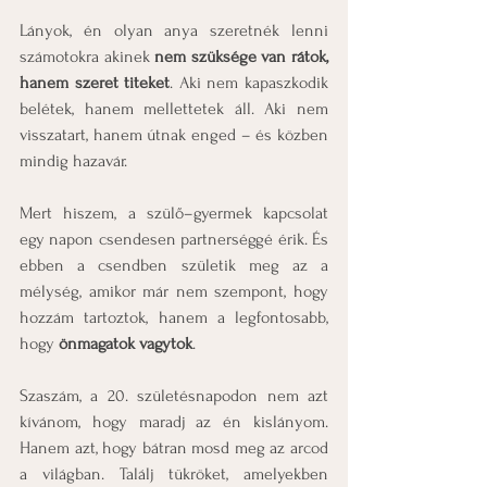
Lányok, én olyan anya szeretnék lenni 
számotokra akinek 
nem szüksége van rátok, 
hanem szeret titeket
. Aki nem kapaszkodik 
belétek, hanem mellettetek áll. Aki nem 
visszatart, hanem útnak enged – és közben 
mindig hazavár.
Mert hiszem, a szülő–gyermek kapcsolat 
egy napon csendesen partnerséggé érik. És 
ebben a csendben születik meg az a 
mélység, amikor már nem szempont, hogy 
hozzám tartoztok, hanem a legfontosabb, 
hogy 
önmagatok vagytok
.
Szaszám, a 20. születésnapodon nem azt 
kívánom, hogy maradj az én kislányom. 
Hanem azt, hogy bátran mosd meg az arcod 
a világban. Találj tükröket, amelyekben 