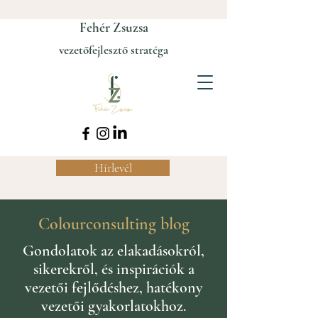
Fehér Zsuzsa
vezetőfejlesztő stratéga
Hírlevél
Colourconsulting blog
Gondolatok az elakadásokról,
sikerekről, és inspirációk a
vezetői fejlődéshez, hatékony
vezetői gyakorlatokhoz.