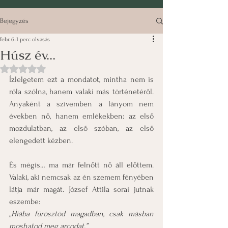
Bejegyzés
febr. 6.
1 perc olvasás
Húsz év...
NaN csillagot kapott az 5-ből.
Ízlelgetem ezt a mondatot, mintha nem is 
róla szólna, hanem valaki más történetéről. 
Anyaként a szívemben a lányom nem 
években nő, hanem emlékekben: az első 
mozdulatban, az első szóban, az első 
elengedett kézben.
És mégis… ma már felnőtt nő áll előttem. 
Valaki, aki nemcsak az én szemem fényében 
látja már magát. József Attila sorai jutnak 
eszembe:
„Hiába fürösztöd magadban, csak másban 
moshatod meg arcodat.”