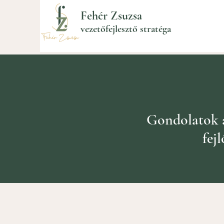
Fehér Zsuzsa
vezetőfejlesztő stratéga
Gondolatok az
fej