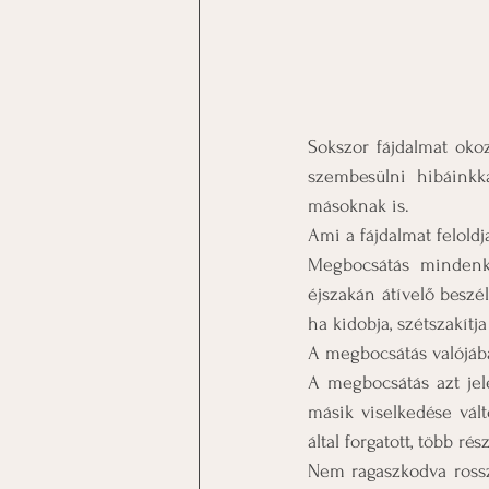
Sokszor fájdalmat oko
szembesülni hibáink
másoknak is.
Ami a fájdalmat felol
Megbocsátás mindenki
éjszakán átívelő beszél
ha kidobja, szétszakítj
A megbocsátás valójáb
A megbocsátás azt jele
másik viselkedése vál
által forgatott, több rés
Nem ragaszkodva rossz