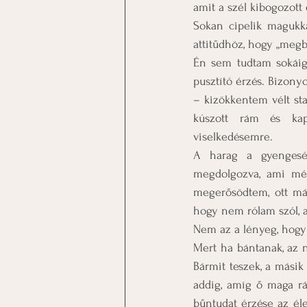
amit a szél kibogozott
Sokan cipelik magukka
attitűdhöz, hogy „megb
Én sem tudtam sokáig 
pusztító érzés. Bizony
– kizökkentem vélt sta
kúszott rám és kapa
viselkedésemre.
A harag a gyengeség
megdolgozva, ami még
megerősödtem, ott má
hogy nem rólam szól, a
Nem az a lényeg, hogy
Mert ha bántanak, az
Bármit teszek, a másik
addig, amíg ő maga r
bűntudat érzése az él