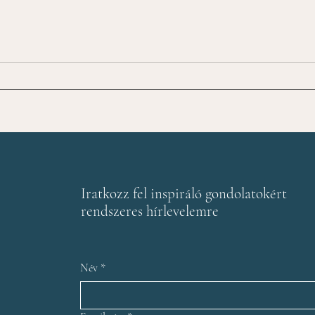
Nem 
jele
Iratkozz fel inspiráló gondolatokért
rendszeres hírlevelemre
Név
*