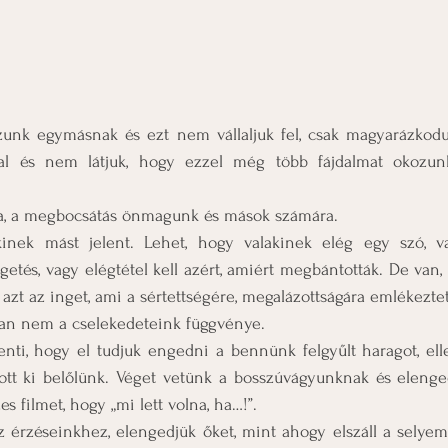
zunk egymásnak és ezt nem vállaljuk fel, csak magyarázkod
kal és nem látjuk, hogy ezzel még több fájdalmat okozu
dja, a megbocsátás önmagunk és mások számára.
nek mást jelent. Lehet, hogy valakinek elég egy szó, va
getés, vagy elégtétel kell azért, amiért megbántották. De van, a
a azt az inget, ami a sértettségére, megalázottságára emlékezte
an nem a cselekedeteink függvénye.
nti, hogy el tudjuk engedni a bennünk felgyűlt haragot, elle
tott ki belőlünk. Véget vetünk a bosszúvágyunknak és elenged
zes filmet, hogy „mi lett volna, ha…!”.
 érzéseinkhez, elengedjük őket, mint ahogy elszáll a selyems