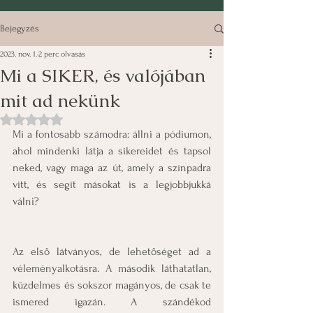
Bejegyzés
2023. nov. 1.
2 perc olvasás
Mi a SIKER, és valójában
mit ad nekünk
NaN csillagot kapott az 5-ből.
Mi a fontosabb számodra: állni a pódiumon, 
ahol mindenki látja a sikereidet és tapsol 
neked, vagy maga az út, amely a színpadra 
vitt, és segít másokat is a legjobbjukká 
válni?
Az első látványos, de lehetőséget ad a 
véleményalkotásra. A második láthatatlan, 
küzdelmes és sokszor magányos, de csak te 
ismered igazán. A szándékod 