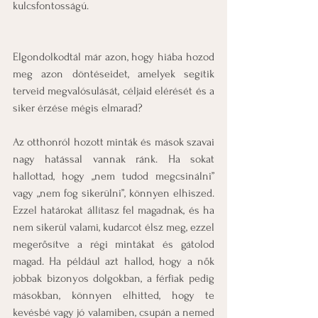
kulcsfontosságú.
Elgondolkodtál már azon, hogy hiába hozod 
meg azon döntéseidet, amelyek segítik 
terveid megvalósulását, céljaid elérését és a 
siker érzése mégis elmarad?
Az otthonról hozott minták és mások szavai 
nagy hatással vannak ránk. Ha sokat 
hallottad, hogy „nem tudod megcsinálni” 
vagy „nem fog sikerülni”, könnyen elhiszed. 
Ezzel határokat állítasz fel magadnak, és ha 
nem sikerül valami, kudarcot élsz meg, ezzel 
megerősítve a régi mintákat és gátolod 
magad. Ha például azt hallod, hogy a nők 
jobbak bizonyos dolgokban, a férfiak pedig 
másokban, könnyen elhitted, hogy te 
kevésbé vagy jó valamiben, csupán a nemed 