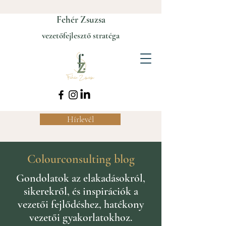
Fehér Zsuzsa
vezetőfejlesztő stratéga
Hírlevél
Colourconsulting blog
Gondolatok az elakadásokról,
sikerekről, és inspirációk a
vezetői fejlődéshez, hatékony
vezetői gyakorlatokhoz.