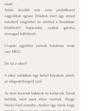
miatt.
Aztán később már nem próbálkozol 
nagyobbat ugrani. Feladod, mert úgy érzed 
mindent megtettél és elérted a (korábban 
felállított!) határaidat, ezáltal gátolva 
önmagad fejlődését.
Csupán egyetlen szónak hatalmas ereje 
van: MÉG!
De mi a siker?
A siker valójában egy belső folyamat, amely 
az elégedettségről szól.
Az úton lesznek bukások és kudarcok. Tanulj 
belőlük, mert ezek előre visznek. Ahogy 
Henry Ford mondta: „Amikor úgy tűnik, hogy 