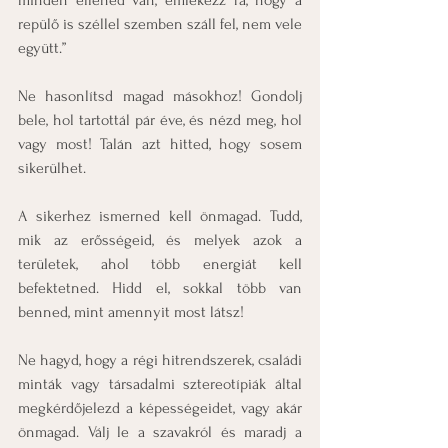
minden ellened van, emlékezz rá, hogy a 
repülő is széllel szemben száll fel, nem vele 
együtt.”
Ne hasonlítsd magad másokhoz! Gondolj 
bele, hol tartottál pár éve, és nézd meg, hol 
vagy most! Talán azt hitted, hogy sosem 
sikerülhet.
A sikerhez ismerned kell önmagad. Tudd, 
mik az erősségeid, és melyek azok a 
területek, ahol több energiát kell 
befektetned. Hidd el, sokkal több van 
benned, mint amennyit most látsz!
Ne hagyd, hogy a régi hitrendszerek, családi 
minták vagy társadalmi sztereotípiák által 
megkérdőjelezd a képességeidet, vagy akár 
önmagad. Válj le a szavakról és maradj a 