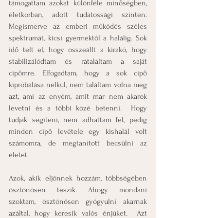
támogattam azokat különféle minőségben, 
életkorban, adott tudatossági szinten. 
Megismerve az emberi működés széles 
spektrumát, kicsi gyermektől a halálig. Sok 
idő telt el, hogy összeállt a kirakó, hogy 
stabilizálódtam és rátaláltam a saját 
cipőmre. Elfogadtam, hogy a sok cipő 
kipróbálása nélkül, nem találtam volna meg 
azt, ami az enyém, amit már nem akarok 
levetni és a többi közé betenni.  Hogy 
tudjak segíteni, nem adhattam fel, pedig 
minden cipő levétele egy kishalál volt 
számomra, de megtanított becsülni az 
életet.
Azok, akik eljönnek hozzám, többségében 
ösztönösen teszik. Ahogy mondani 
szoktam, ösztönösen gyógyulni akarnak 
azáltal, hogy keresik valós énjüket.  Azt 