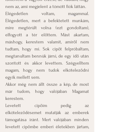
nem az, ami megjelent a tömött fiók láttán.
Elégedetlen voltam, magammal. 
Elégedetlen, mert a befektetett munkám, 
mire megtérült volna (ezt gondoltam), 
elfogyott a tér előttem. Mást akartam, 
máshogy, kerestem valamit, amiről nem 
tudtam, hogy mi. Sok cipőt felpróbáltam, 
megtanultam bennük járni, de egy idő után 
szorított és akkor levettem. Szégyelltem 
magam, hogy nem tudok elköteleződni 
egyik mellett sem.
Akkor még nem állt össze a kép, de most 
már tudom, hogy valójában Magamat 
kerestem.
Levetett cipőim pedig az 
elköteleződésemet mutatják az emberek 
támogatása iránt. Mert valójában minden 
levetett cipőmbe emberi életekben jártam, 