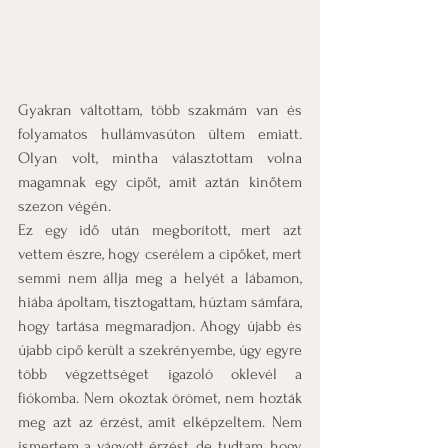
Gyakran váltottam, több szakmám van és 
folyamatos hullámvasúton ültem emiatt. 
Olyan volt, mintha választottam volna 
magamnak egy cipőt, amit aztán kinőtem 
szezon végén.
Ez egy idő után megborított, mert azt 
vettem észre, hogy cserélem a cipőket, mert 
semmi nem állja meg a helyét a lábamon, 
hiába ápoltam, tisztogattam, húztam sámfára, 
hogy tartása megmaradjon. Ahogy újabb és 
újabb cipő került a szekrényembe, úgy egyre 
több végzettséget igazoló oklevél a 
fiókomba. Nem okoztak örömet, nem hozták 
meg azt az érzést, amit elképzeltem. Nem 
ismertem a vágyott érzést, de tudtam, hogy 