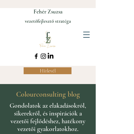
Fehér Zsuzsa
vezetőfejlesztő stratéga
Hírlevél
Colourconsulting blog
Gondolatok az elakadásokról,
sikerekről, és inspirációk a
vezetői fejlődéshez, hatékony
vezetői gyakorlatokhoz.