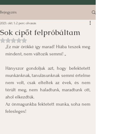
Bejegyzés
2023. okt. 1.
2 perc olvasás
Sok cipőt felpróbáltam
NaN csillagot kapott az 5-ből.
„Ez már örökké így marad! Hiába teszek meg 
mindent, nem változik semmi! „
Hányszor gondoljuk azt, hogy befektetett 
munkánknak, tanulásunknak semmi értelme 
nem volt, csak elteltek az évek, és nem 
térült meg, nem haladtunk, maradtunk ott, 
ahol elkezdtük.
Az önmagunkba fektetett munka, soha nem 
felesleges!