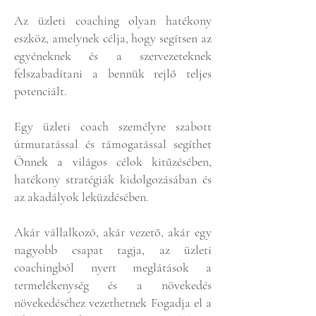
Az üzleti coaching olyan hatékony
eszköz, amelynek célja, hogy segítsen az
egyéneknek és a szervezeteknek
felszabadítani a bennük rejlő teljes
potenciált.
Egy üzleti coach személyre szabott
útmutatással és támogatással segíthet
Önnek a világos célok kitűzésében,
hatékony stratégiák kidolgozásában és
az akadályok leküzdésében.
Akár vállalkozó, akár vezető, akár egy
nagyobb csapat tagja, az üzleti
coachingból nyert meglátások a
termelékenység és a növekedés
növekedéséhez vezethetnek Fogadja el a