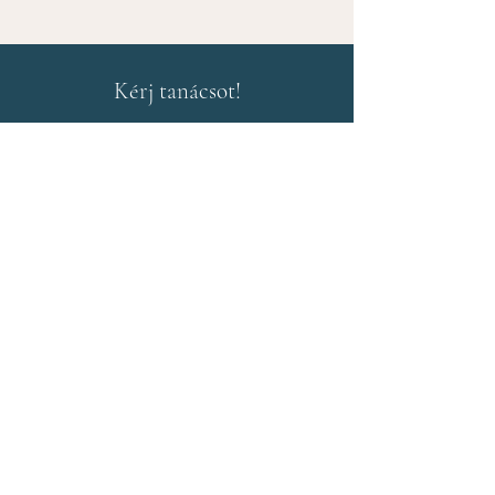
Kérj tanácsot!
Név
*
Email cím
*
Üzenet
*
Küldés
Iratkozz fel inspiráló