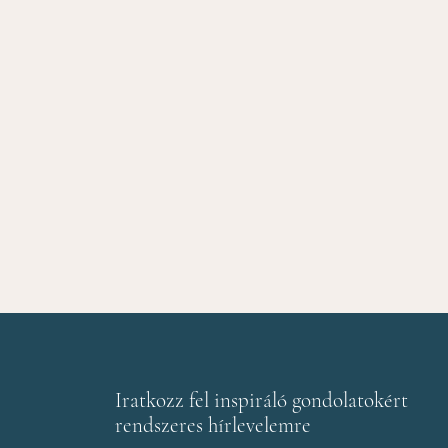
Iratkozz fel inspiráló gondolatokért
rendszeres hírlevelemre