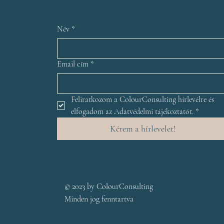
Név
*
Email cím
*
Feliratkozom a ColourConsulting hírlevélre és 
elfogadom az Adatvédelmi tájékoztatót.
*
Kérem a hírlevelet!
© 2023 by ColourConsulting
Minden jog fenntartva