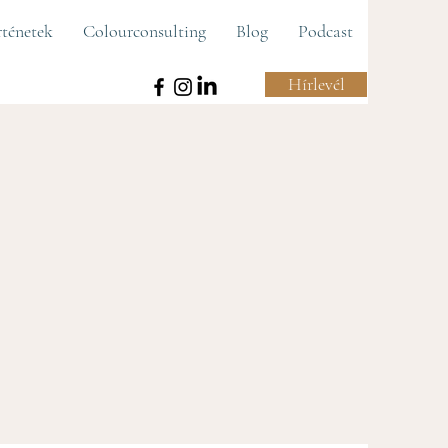
rténetek
Colourconsulting
Blog
Podcast
Hírlevél