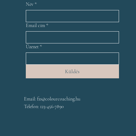
Név
*
Email cím
*
Üzenet
*
Küldés
Email:
fzs@colourcoaching.hu
Telefon: 123-456-7890