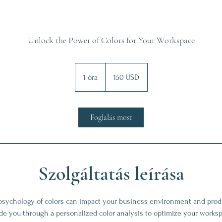
Unlock the Power of Colors for Your Workspace
150
USA-
1 óra
1
150 USD
dollár
ó
r
Foglalás most
Szolgáltatás leírása
sychology of colors can impact your business environment and produ
ide you through a personalized color analysis to optimize your works