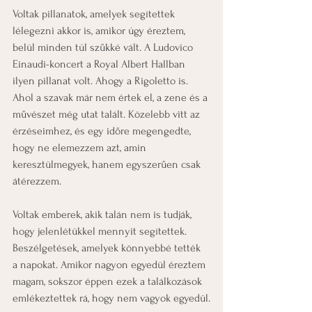
Voltak pillanatok, amelyek segítettek 
lélegezni akkor is, amikor úgy éreztem, 
belül minden túl szűkké vált. A Ludovico 
Einaudi-koncert a Royal Albert Hallban 
ilyen pillanat volt. Ahogy a Rigoletto is. 
Ahol a szavak már nem értek el, a zene és a 
művészet még utat talált. Közelebb vitt az 
érzéseimhez, és egy időre megengedte, 
hogy ne elemezzem azt, amin 
keresztülmegyek, hanem egyszerűen csak 
átérezzem.
Voltak emberek, akik talán nem is tudják, 
hogy jelenlétükkel mennyit segítettek. 
Beszélgetések, amelyek könnyebbé tették 
a napokat. Amikor nagyon egyedül éreztem 
magam, sokszor éppen ezek a találkozások 
emlékeztettek rá, hogy nem vagyok egyedül.