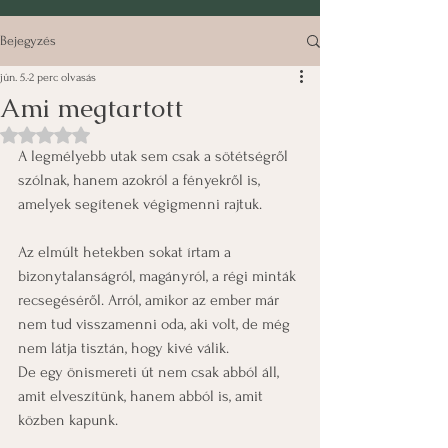
Bejegyzés
jún. 5.
2 perc olvasás
Ami megtartott
NaN csillagot kapott az 5-ből.
A legmélyebb utak sem csak a sötétségről 
szólnak, hanem azokról a fényekről is, 
amelyek segítenek végigmenni rajtuk.
Az elmúlt hetekben sokat írtam a 
bizonytalanságról, magányról, a régi minták 
recsegéséről. Arról, amikor az ember már 
nem tud visszamenni oda, aki volt, de még 
nem látja tisztán, hogy kivé válik.
De egy önismereti út nem csak abból áll, 
amit elveszítünk, hanem abból is, amit 
közben kapunk.