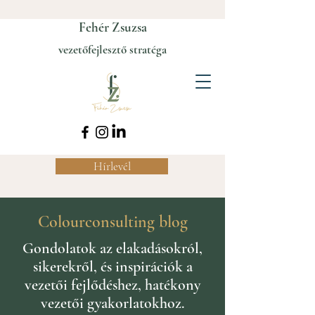
Fehér Zsuzsa
vezetőfejlesztő stratéga
Hírlevél
Colourconsulting blog
Gondolatok az elakadásokról,
sikerekről, és inspirációk a
vezetői fejlődéshez, hatékony
vezetői gyakorlatokhoz.