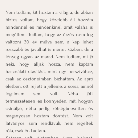
Nem tudtam, kit hoztam a világra, de abban 
biztos voltam, hogy közelebb áll hozzám 
mindennél és mindenkinél, amit valaha is 
megéltem. Tudtam, hogy az érzés nem fog 
változni 30 év múlva sem, a kép lehet 
rosszabb és javulhat is menet közben, de a 
lényeg ugyan az marad. Nem tudtam, mi jó 
neki, hogy álljak hozzá, nem kaptam 
használati utasítást, mint egy porszívóhoz, 
csak az ösztöneimben bízhattam. Az apró 
életben, ott rejlett a jelleme, a sorsa, amiről 
fogalmam sem volt. Néha jött 
természetesen és könnyedén, mit, hogyan 
csináljak, néha pedig kétségbeesetten és 
magányosan hoztam döntést. Nem volt 
látványos, sem rendkívüli, nem regéltek 
róla, csak én tudtam.