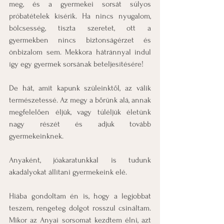
meg, és a gyermekei sorsát súlyos 
próbatételek kísérik. Ha nincs nyugalom, 
bölcsesség, tiszta szeretet, ott a 
gyermekben nincs biztonságérzet és 
önbizalom sem. Mekkora hátránnyal indul 
így egy gyermek sorsának beteljesítésére!
De hát, amit kapunk szüleinktől, az válik 
természetessé. Az megy a bőrünk alá, annak 
megfelelően éljük, vagy túléljük életünk 
nagy részét és adjuk tovább 
gyermekeinknek.
Anyaként, jóakaratunkkal is tudunk 
akadályokat állítani gyermekeink elé.
Hiába gondoltam én is, hogy a legjobbat 
teszem, rengeteg dolgot rosszul csináltam. 
Mikor az Anyai sorsomat kezdtem élni, azt 