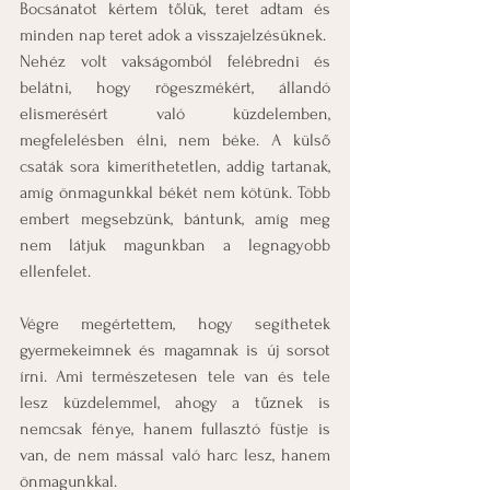
Bocsánatot kértem tőlük, teret adtam és 
minden nap teret adok a visszajelzésüknek.
Nehéz volt vakságomból felébredni és 
belátni, hogy rögeszmékért, állandó 
elismerésért való küzdelemben, 
megfelelésben élni, nem béke. A külső 
csaták sora kimeríthetetlen, addig tartanak, 
amíg önmagunkkal békét nem kötünk. Több 
embert megsebzünk, bántunk, amíg meg 
nem látjuk magunkban a legnagyobb 
ellenfelet.
Végre megértettem, hogy segíthetek 
gyermekeimnek és magamnak is új sorsot 
írni. Ami természetesen tele van és tele 
lesz küzdelemmel, ahogy a tűznek is 
nemcsak fénye, hanem fullasztó füstje is 
van, de nem mással való harc lesz, hanem 
önmagunkkal.