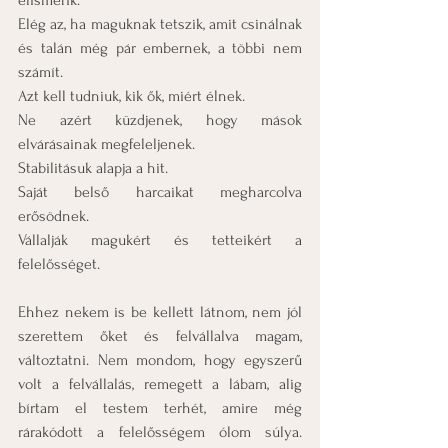
elismerik.
Elég az, ha maguknak tetszik, amit csinálnak 
és talán még pár embernek, a többi nem 
számít.
Azt kell tudniuk, kik ők, miért élnek.
Ne azért küzdjenek, hogy mások 
elvárásainak megfeleljenek.
Stabilitásuk alapja a hit.
Saját belső harcaikat megharcolva 
erősödnek.
Vállalják magukért és tetteikért a 
felelősséget.
Ehhez nekem is be kellett látnom, nem jól 
szerettem őket és felvállalva magam, 
változtatni. Nem mondom, hogy egyszerű 
volt a felvállalás, remegett a lábam, alig 
bírtam el testem terhét, amire még 
rárakódott a felelősségem ólom súlya. 