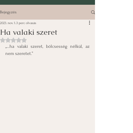
Bejegyzés
2023. nov. 1.
3 perc olvasás
Ha valaki szeret
NaN csillagot kapott az 5-ből.
„…ha valaki szeret, bölcsesség nélkül, az 
nem szeretet.”