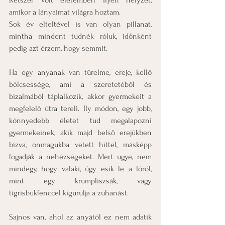
Kétszer volt életemben ilyen helyzet, 
amikor a lányaimat világra hoztam.
Sok év elteltével is van olyan pillanat, 
mintha mindent tudnék róluk, időnként 
pedig azt érzem, hogy semmit.
Ha egy anyának van türelme, ereje, kellő 
bölcsessége, ami a szeretetéből és 
bizalmából táplálkozik, akkor gyermekeit a 
megfelelő útra tereli. Ily módon, egy jobb, 
könnyedebb életet tud megalapozni 
gyermekeinek, akik majd belső erejükben 
bízva, önmagukba vetett hittel, másképp 
fogadják a nehézségeket. Mert ugye, nem 
mindegy, hogy valaki, úgy esik le a lóról, 
mint egy krumpliszsák, vagy 
tigrisbukfenccel kigurulja a zuhanást.
Sajnos van, ahol az anyától ez nem adatik 