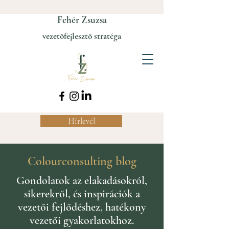
Fehér Zsuzsa
vezetőfejlesztő stratéga
Hírlevél
Colourconsulting blog
Gondolatok az elakadásokról,
sikerekről, és inspirációk a
vezetői fejlődéshez, hatékony
vezetői gyakorlatokhoz.