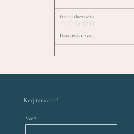
Az utolsó gomb
Értékelés hozzáadása
Hozzászólás írása...
Kérj tanácsot!
Név
*