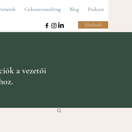
rténetek
Colourconsulting
Blog
Podcast
Hírlevél
ciók a vezetői
hoz.