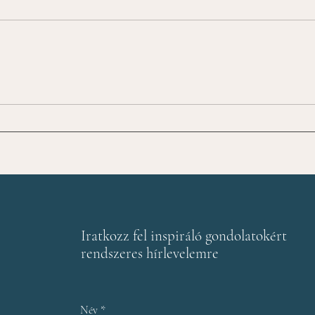
Nem a válasz késik, a
A le
jelenlét készül
amik
tapa
érve
Iratkozz fel inspiráló gondolatokért
rendszeres hírlevelemre
Név
*