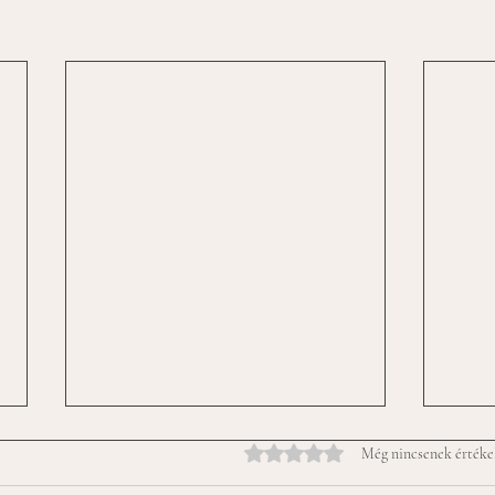
0 csillagot kapott az 5-ből.
Még nincsenek értéke