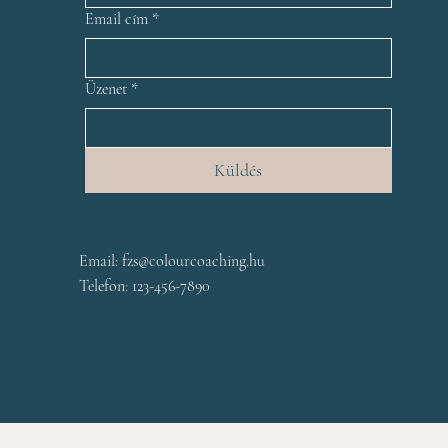
Email cím
*
Üzenet
*
Küldés
Email:
fzs@colourcoaching.hu
Telefon: 123-456-7890