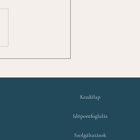
gfárasztóbb harc az,
or a saját
sztalatunk ellen
lünk
Kezdőlap
Időpontfoglalás
Szolgáltatások