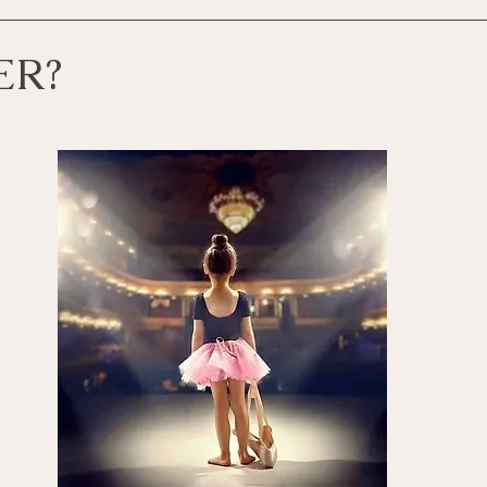
ER?
z 5-ből.