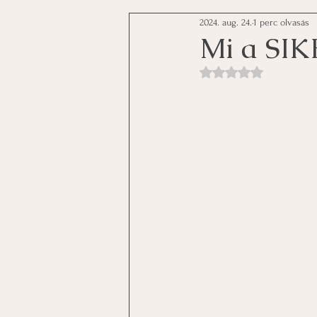
2024. aug. 24.
1 perc olvasás
Mi a SIK
NaN csillagot kapott a