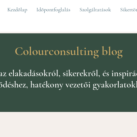
Kezdőlap
Időpontfoglalás
Szolgáltatások
Sikertö
Colourconsulting blog
 elakadásokról, sikerekről, és inspirá
lődéshez, hatékony vezetői gyakorlatok