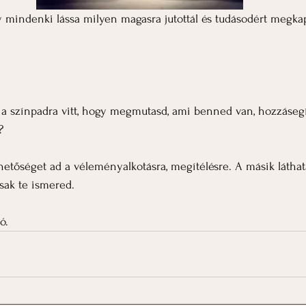
 mindenki lássa milyen magasra jutottál és tudásodért megkap
i a színpadra vitt, hogy megmutasd, ami benned van, hozzáseg
?
ehetőséget ad a véleményalkotásra, megítélésre. A másik láthat
sak te ismered.
ó.