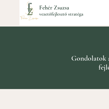
Fehér Zsuzsa
vezetőfejlesztő stratéga
Gondolatok az
fej