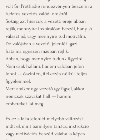
volt Sri Prethadie rendezvényén beszélni a 
tudatos vezetés valódi erejéről. 
Sokáig azt hisszük, a vezető ereje abban 
rejlik, mennyire inspirálóan beszél, hány jó 
választ ad, vagy mennyire tud motiválni. 
De valójában a vezetői jelenlét igazi 
hatalma egészen másban rejlik. 
Abban, hogy mennyire tudunk figyelni. 
Nem csak hallani, hanem valóban jelen 
lenni — őszintén, ítélkezés nélkül, teljes 
figyelemmel. 
Mert amikor egy vezető így figyel, akkor 
nemcsak szavakat hall — hanem 
embereket lát meg. 
És ez a fajta jelenlét mélyebb változást 
indít el, mint bármilyen tanács, instrukció 
vagy motivációs beszéd valaha is képes 