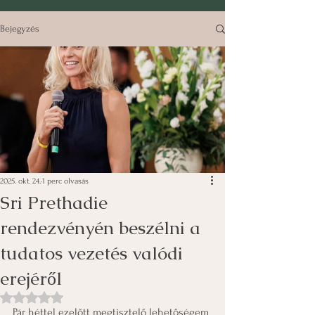
Bejegyzés
2025. okt. 24.
1 perc olvasás
Sri Prethadie
rendezvényén beszélni a
tudatos vezetés valódi
erejéről
NaN csillagot kapott az 5-ből.
Pár héttel ezelőtt megtisztelő lehetőségem 