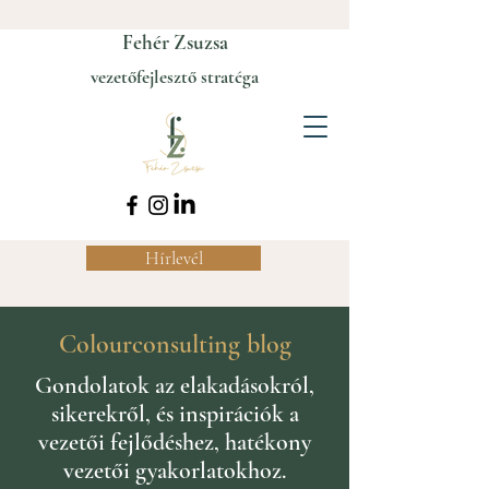
Fehér Zsuzsa
vezetőfejlesztő stratéga
Hírlevél
Colourconsulting blog
Gondolatok az elakadásokról,
sikerekről, és inspirációk a
vezetői fejlődéshez, hatékony
vezetői gyakorlatokhoz.