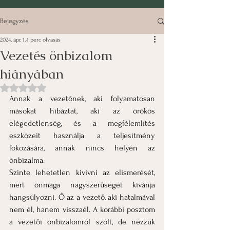
Bejegyzés
2024. ápr. 1.
1 perc olvasás
Vezetés önbizalom
hiányában
NaN csillagot kapott az 5-ből.
Annak a vezetőnek, aki folyamatosan 
másokat hibáztat, aki az örökös 
elégedetlenség, és a megfélemlítés 
eszközeit használja a teljesítmény 
fokozására, annak nincs helyén az 
önbizalma.
Szinte lehetetlen kivívni az elismerését, 
mert önmaga nagyszerűségét kívánja 
hangsúlyozni. Ő az a vezető, aki hatalmával 
nem él, hanem visszaél. A 
korábbi posztom 
a vezetői önbizalomról
 szólt, de nézzük 