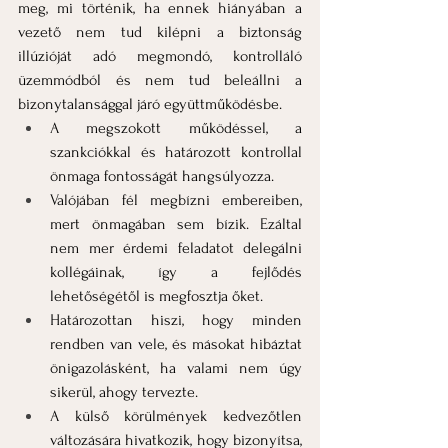
meg, mi történik, ha ennek hiányában a 
vezető nem tud kilépni a biztonság 
illúzióját adó megmondó, kontrolláló 
üzemmódból és nem tud beleállni a 
bizonytalansággal járó együttműködésbe.
A megszokott működéssel, a 
szankciókkal és határozott kontrollal 
önmaga fontosságát hangsúlyozza.
Valójában fél megbízni embereiben, 
mert önmagában sem bízik. Ezáltal 
nem mer érdemi feladatot delegálni 
kollégáinak, így a fejlődés 
lehetőségétől is megfosztja őket.
Határozottan hiszi, hogy minden 
rendben van vele, és másokat hibáztat 
önigazolásként, ha valami nem úgy 
sikerül, ahogy tervezte.
A külső körülmények kedvezőtlen 
változására hivatkozik, hogy bizonyítsa, 