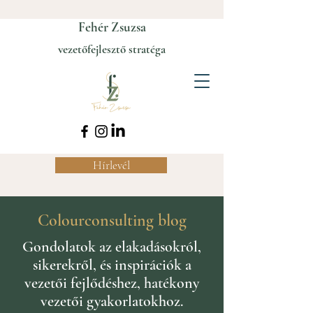
Fehér Zsuzsa
vezetőfejlesztő stratéga
Hírlevél
Colourconsulting blog
Gondolatok az elakadásokról,
sikerekről, és inspirációk a
vezetői fejlődéshez, hatékony
vezetői gyakorlatokhoz.