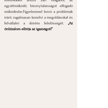
félelmekkel átszőt zárt világából, az 
együttműködő, bizonytalanságot elfogadó 
működésbe.Figyelemmel lenni a problémák 
iránt, rugalmasan kezelni a megoldásokat és 
felvállalni a döntés felelősségét. 
„Az 
önbizalom elbírja az igazságot!”