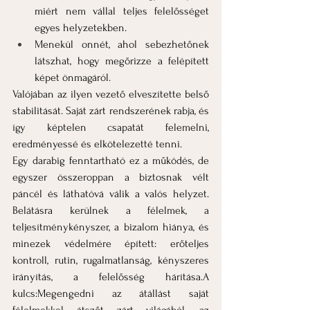
miért nem vállal teljes felelősséget 
egyes helyzetekben.
Menekül onnét, ahol sebezhetőnek 
látszhat, hogy megőrizze a felépített 
képet önmagáról.
Valójában az ilyen vezető elveszítette belső 
stabilitását. Saját zárt rendszerének rabja, és 
így képtelen csapatát felemelni, 
eredményessé és elkötelezetté tenni.
Egy darabig fenntartható ez a működés, de 
egyszer összeroppan a biztosnak vélt 
páncél és láthatóvá válik a valós helyzet. 
Belátásra kerülnek a félelmek, a 
teljesítménykényszer, a bizalom hiánya, és 
minezek védelmére épített: erőteljes 
kontroll, rutin, rugalmatlanság, kényszeres 
irányítás, a felelősség hárítása.A 
kulcs:Megengedni az átállást saját 